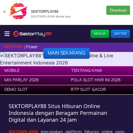
Download
×
SEKTORPLAY88
SEKTORPLAY88 Mobile App
MASUK
DAFTAR
BERANDA
Poker
MAIN SEKARANG
MOBILE
TENTANG KAMI
MIX PARLAY 2026
POLA SLOT HARI INI 2026
DEMO SLOT
RTP SLOT GACOR
SEKTORPLAY88 Situs Hiburan Online
Indonesia dengan Beragam Permainan
Digital dan Layanan 24 Jam
SEKTORPLAY88
merupakan platform hiburan online yang