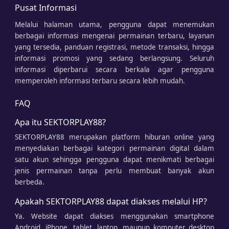
Pusat Informasi
Melalui halaman utama, pengguna dapat menemukan
berbagai informasi mengenai permainan terbaru, layanan
yang tersedia, panduan registrasi, metode transaksi, hingga
informasi promosi yang sedang berlangsung. Seluruh
informasi diperbarui secara berkala agar pengguna
memperoleh informasi terbaru secara lebih mudah.
FAQ
Apa itu SEKTORPLAY88?
SEKTORPLAY88 merupakan platform hiburan online yang
menyediakan berbagai kategori permainan digital dalam
satu akun sehingga pengguna dapat menikmati berbagai
jenis permainan tanpa perlu membuat banyak akun
berbeda.
Apakah SEKTORPLAY88 dapat diakses melalui HP?
Ya. Website dapat diakses menggunakan smartphone
Android, iPhone, tablet, laptop, maupun komputer desktop