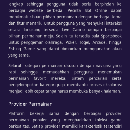
lengkap sehingga pengguna tidak perlu berpindah ke
berbagai website berbeda. Pecinta Slot Online dapat
menikmati ribuan pilihan permainan dengan berbagai tema
dan fitur menarik. Untuk pengguna yang menyukai interaksi
secara langsung tersedia Live Casino dengan berbagai
pilihan permainan meja. Selain itu tersedia pula Sportsbook
untuk penggemar olahraga, Poker, Togel, Arcade, hingga
Fishing Game yang dapat dimainkan menggunakan akun
yang sama.
Seluruh kategori permainan disusun dengan navigasi yang
rapi sehingga memudahkan pengguna menemukan
permainan favorit mereka. Sistem pencarian serta
pengelompokan kategori juga membantu proses eksplorasi
menjadi lebih cepat tanpa harus membuka banyak halaman.
Provider Permainan
Platform bekerja sama dengan berbagai provider
permainan populer yang menghadirkan koleksi game
berkualitas. Setiap provider memiliki karakteristik tersendiri