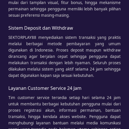
mulai dari tampilan visual, fitur bonus, hingga mekanisme
permainan sehingga pengguna memiliki lebih banyak pilihan
sesuai preferensi masing-masing.
Sistem Deposit dan Withdraw
SEKTORPLAY88 menyediakan sistem transaksi yang praktis
melalui berbagai metode pembayaran yang umum
digunakan di Indonesia. Proses deposit maupun withdraw
dirancang agar berjalan cepat sehingga pengguna dapat
melakukan transaksi dengan lebih nyaman. Seluruh proses
dilakukan melalui sistem yang aktif selama 24 jam sehingga
dapat digunakan kapan saja sesuai kebutuhan.
Layanan Customer Service 24 Jam
Tim customer service tersedia setiap hari selama 24 jam
untuk membantu berbagai kebutuhan pengguna mulai dari
proses registrasi akun, informasi permainan, bantuan
transaksi, hingga kendala akses website. Pengguna dapat
menghubungi layanan bantuan melalui media komunikasi