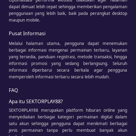
dapat dimuat lebih cepat sehingga memberikan pengalaman
penggunaan yang lebih baik, baik pada perangkat desktop
maupun mobile.
Pusat Informasi
Melalui halaman utama, pengguna dapat menemukan
berbagai informasi mengenai permainan terbaru, layanan
yang tersedia, panduan registrasi, metode transaksi, hingga
informasi promosi yang sedang berlangsung. Seluruh
informasi diperbarui secara berkala agar pengguna
memperoleh informasi terbaru secara lebih mudah.
FAQ
Apa itu SEKTORPLAY88?
SEKTORPLAY88 merupakan platform hiburan online yang
menyediakan berbagai kategori permainan digital dalam
satu akun sehingga pengguna dapat menikmati berbagai
jenis permainan tanpa perlu membuat banyak akun