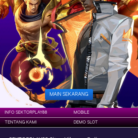
MAIN SEKARANG
INFO SEKTORPLAY88
MOBILE
TENTANG KAMI
DEMO SLOT