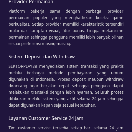
Provider Permainan
Platform bekerja sama dengan berbagai provider
permainan populer yang menghadirkan koleksi game
berkualitas. Setiap provider memiliki karakteristik tersendiri
mulai dari tampilan visual, fitur bonus, hingga mekanisme
permainan sehingga pengguna memiliki lebih banyak pilihan
sesuai preferensi masing-masing.
Sistem Deposit dan Withdraw
SEKTORPLAY88 menyediakan sistem transaksi yang praktis
melalui berbagai metode pembayaran yang umum
digunakan di Indonesia. Proses deposit maupun withdraw
dirancang agar berjalan cepat sehingga pengguna dapat
melakukan transaksi dengan lebih nyaman. Seluruh proses
dilakukan melalui sistem yang aktif selama 24 jam sehingga
dapat digunakan kapan saja sesuai kebutuhan.
Layanan Customer Service 24 Jam
Tim customer service tersedia setiap hari selama 24 jam