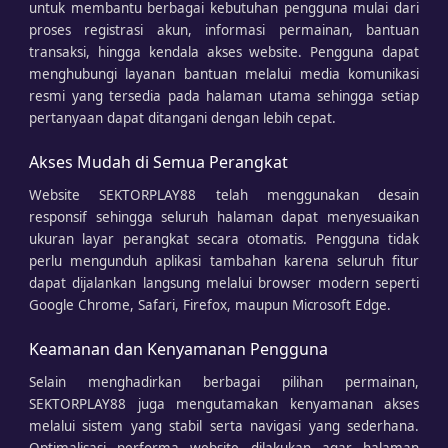
untuk membantu berbagai kebutuhan pengguna mulai dari
proses registrasi akun, informasi permainan, bantuan
transaksi, hingga kendala akses website. Pengguna dapat
menghubungi layanan bantuan melalui media komunikasi
resmi yang tersedia pada halaman utama sehingga setiap
pertanyaan dapat ditangani dengan lebih cepat.
Akses Mudah di Semua Perangkat
Website SEKTORPLAY88 telah menggunakan desain
responsif sehingga seluruh halaman dapat menyesuaikan
ukuran layar perangkat secara otomatis. Pengguna tidak
perlu mengunduh aplikasi tambahan karena seluruh fitur
dapat dijalankan langsung melalui browser modern seperti
Google Chrome, Safari, Firefox, maupun Microsoft Edge.
Keamanan dan Kenyamanan Pengguna
Selain menghadirkan berbagai pilihan permainan,
SEKTORPLAY88 juga mengutamakan kenyamanan akses
melalui sistem yang stabil serta navigasi yang sederhana.
Optimalisasi performa website dilakukan agar halaman