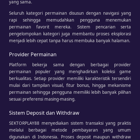
yang sama.
Seluruh kategori permainan disusun dengan navigasi yang
rapi sehingga memudahkan pengguna menemukan
permainan favorit mereka. Sistem pencarian serta
pengelompokan kategori juga membantu proses eksplorasi
menjadi lebih cepat tanpa harus membuka banyak halaman.
Provider Permainan
Platform bekerja sama dengan berbagai provider
permainan populer yang menghadirkan koleksi game
berkualitas. Setiap provider memiliki karakteristik tersendiri
mulai dari tampilan visual, fitur bonus, hingga mekanisme
permainan sehingga pengguna memiliki lebih banyak pilihan
sesuai preferensi masing-masing.
Sistem Deposit dan Withdraw
SEKTORPLAY88 menyediakan sistem transaksi yang praktis
melalui berbagai metode pembayaran yang umum
digunakan di Indonesia. Proses deposit maupun withdraw