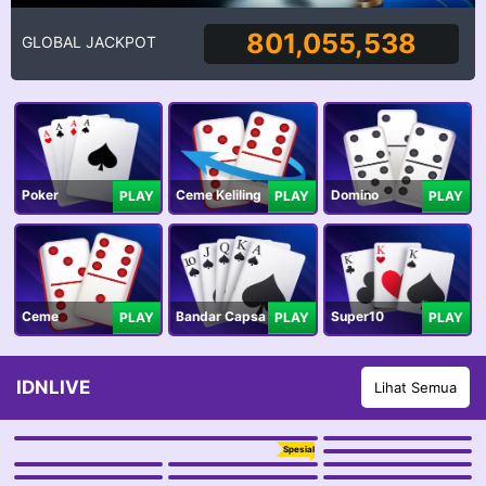
801,055,538
GLOBAL JACKPOT
Poker
Ceme Keliling
Domino
PLAY
PLAY
PLAY
Ceme
Bandar Capsa
Super10
PLAY
PLAY
PLAY
IDNLIVE
Lihat Semua
Head Tail
PLAY
Gong Ball
PLAY
Live Plinko
Spin Soccer
Checkmate Rush
PROMO
PLAY
PLAY
PLAY
Spesial
9 Putts
Bounce Roulette
Soccer Roulette
PROMO
PLAY
PLAY
PLAY