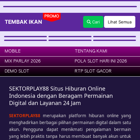
MM Tangkas
PLAY
PROMO
TEMBAK IKAN
Cari
Lihat Semua
Jackpot Fishing Jili
Fortune King Jackpot
Ocean King Jackpot
PLAY
PLAY
PLAY
Mega Fishing Jili
Happy Fishing Jili
Dragon Fortune Jili
PLAY
PLAY
PLAY
MOBILE
TENTANG KAMI
MIX PARLAY 2026
POLA SLOT HARI INI 2026
DEMO SLOT
RTP SLOT GACOR
SEKTORPLAY88 Situs Hiburan Online
Indonesia dengan Beragam Permainan
Digital dan Layanan 24 Jam
SEKTORPLAY88
merupakan platform hiburan online yang
menghadirkan berbagai pilihan permainan digital dalam satu
akun. Pengguna dapat menikmati pengalaman bermain
yang lebih praktis tanpa harus membuat banyak akun untuk