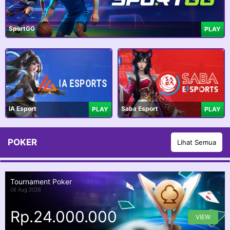
SportGG
PLAY
IA Esport
Saba Esport
PLAY
PLAY
POKER
Lihat Semua
NEW
Tournament Poker
06 Aug 2026
Rp.24.000.000
VIEW