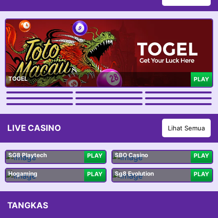
TOGEL
PLAY
Sweet Candy 3D
5D Europe Lotto
3D Europe Lotto
PLAY
PLAY
PLAY
4D Europe Lotto
Devil Dice 3D
4D Scorpio
PLAY
PLAY
PLAY
4D Capricorn
4D Cancer
4D Virgo
PLAY
PLAY
PLAY
NEW
NEW
NEW
PROMO
NEW
LIVE CASINO
Lihat Semua
SG8 Playtech
SBO Casino
PLAY
PLAY
Hogaming
Sg8 Evolution
PLAY
PLAY
TANGKAS