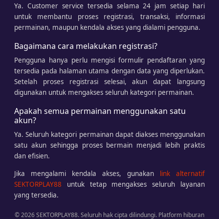
Ya. Customer service tersedia selama 24 jam setiap hari
untuk membantu proses registrasi, transaksi, informasi
permainan, maupun kendala akses yang dialami pengguna.
Bagaimana cara melakukan registrasi?
Pengguna hanya perlu mengisi formulir pendaftaran yang
tersedia pada halaman utama dengan data yang diperlukan.
Setelah proses registrasi selesai, akun dapat langsung
digunakan untuk mengakses seluruh kategori permainan.
Apakah semua permainan menggunakan satu
akun?
Ya. Seluruh kategori permainan dapat diakses menggunakan
satu akun sehingga proses bermain menjadi lebih praktis
dan efisien.
Jika mengalami kendala akses, gunakan
link alternatif
SEKTORPLAY88
untuk tetap mengakses seluruh layanan
yang tersedia.
© 2026 SEKTORPLAY88. Seluruh hak cipta dilindungi. Platform hiburan