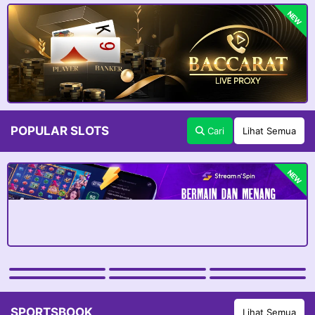
NEW
POPULAR SLOTS
Cari
Lihat Semua
NEW
Lamp of Cornucopia
Chinchirorin
Soda Man
PLAY
PLAY
PLAY
2026 GOLDEN GOAL RUSH
Cyber Pinball
Valhalla's Dice
PLAY
PLAY
PLAY
PROMO
PROMO
NEW
NEW
NEW
NEW
SPORTSBOOK
Lihat Semua