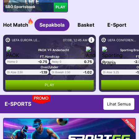
SBO Sportsbook
PLAY
Hot Match
Sepakbola
Basket
E-Sport
UEFA EUROPA LEAGUE QU...
07/08, 12:45 AM
UEFA CONFERENCE LEAGU...
PAOK
VS
Anderlecht
Sporting Br
FT.Handicap
F
-0.75
0.75
-2
Home 0
Away 0
Home 0
Over/Under
O
-1.19
-1.02
-1
Di Atas 2.50
Di Bawah 2.50
Di Atas 3.25
PLAY
PROMO
E-SPORTS
Lihat Semua
PROMO