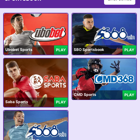
Ubobet Sports
SBO Sportsbook
PLAY
PLAY
CMD Sports
PLAY
Saba Sports
PLAY